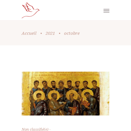
Accueil
•
2021
•
octobre
Non classifié(e)