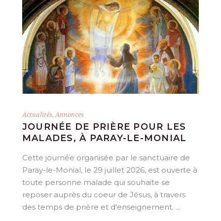
Actualités
,
Annonces
Actu
 À
JOURNÉE DE PRIÈRE POUR LES
N
MALADES, À PARAY-LE-MONIAL
L'é
Cette journée organisée par le sanctuaire de
et 
Paray-le-Monial, le 29 juillet 2026, est ouverte à
la 
toute personne malade qui souhaite se
Ale
reposer auprès du coeur de Jésus, à travers
des temps de prière et d'enseignement.