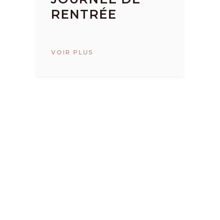
RENTRÉE
T
VOIR PLUS
VO