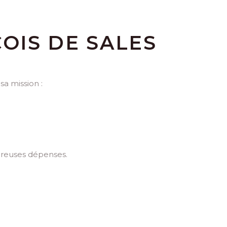
OIS DE SALES
sa mission :
breuses dépenses.​