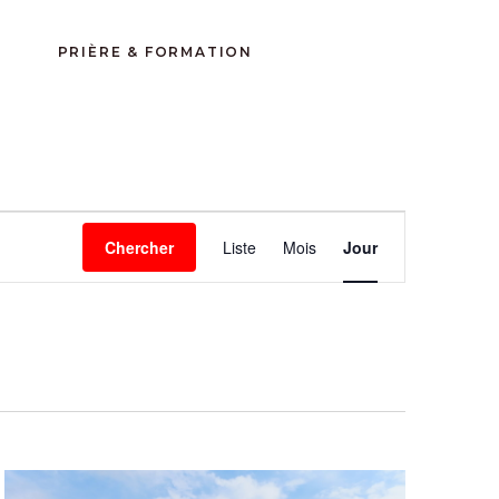
CALENDRIER
PRIÈRE & FORMATION
N
Chercher
Liste
Mois
Jour
A
V
I
G
A