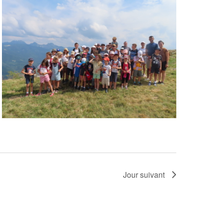
T
I
O
N
D
E
V
U
Jour suivant
E
S