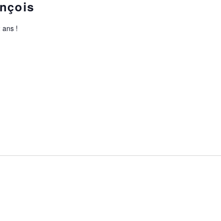
ançois
 ans !