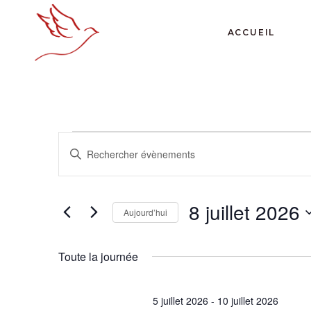
ACCUEIL
ÉVÈNEME
R
Saisir
mot-
E
FOR
clé.
Rechercher
8 juillet 2026
C
Aujourd’hui
Évènements
8
Sélectionnez
par
H
une
mot-
Toute la journée
date.
clé.
JUILLET
E
5 juillet 2026
-
10 juillet 2026