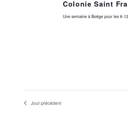
R
Colonie Saint Fr
2026
C
Une semaine à Boëge pour les 6-12
H
E
E
T
N
A
Jour précédent
V