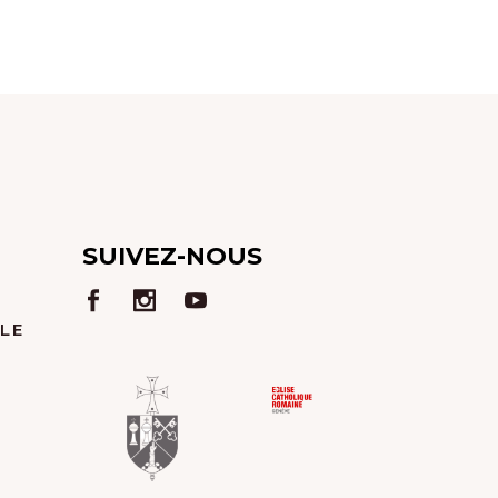
É
V
È
N
E
M
SUIVEZ-NOUS
E
 LE
N
T