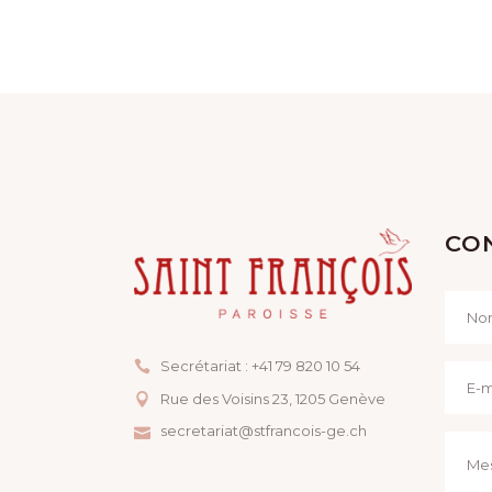
I
G
A
T
I
CO
O
N
Secrétariat : +41 79 820 10 54
D
Rue des Voisins 23, ​1205 Genève
secretariat@stfrancois-ge.ch
E