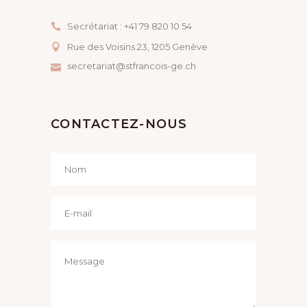
N
I
E
Secrétariat : +41 79 820 10 54
O
M
Rue des Voisins 23, ​1205 Genève
N
secretariat@stfrancois-ge.ch
E
D
N
E
T
CONTACTEZ-NOUS
V
U
E
S
É
V
È