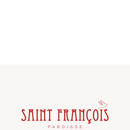
C
I
H
O
E
N
E
D
T
E
N
V
A
U
E
V
S
I
É
G
V
A
È
T