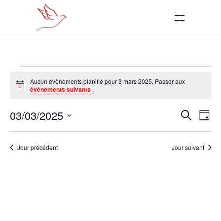
ÉVÈNEMENTS
Aucun évènements planifié pour 3 mars 2025. Passer aux
Notice
évènements suivants
.
FOR
R
N
03/03/2025
Recherch
3
Jour
Sélectionnez
A
E
MARS
une
V
Jour précédent
Jour suivant
C
date.
2025
I
H
G
E
A
R
T