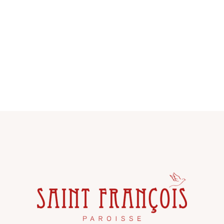
C
I
H
O
E
N
E
D
T
E
N
V
A
U
E
V
S
I
É
G
V
A
È
T