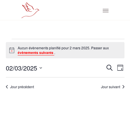
ÉVÈNEMENTS
Aucun évènements planifié pour 2 mars 2025. Passer aux
Notice
évènements suivants
.
FOR
R
N
02/03/2025
Recherch
2
Jour
Sélectionnez
A
E
MARS
une
V
Jour précédent
Jour suivant
C
date.
2025
I
H
G
E
A
R
T