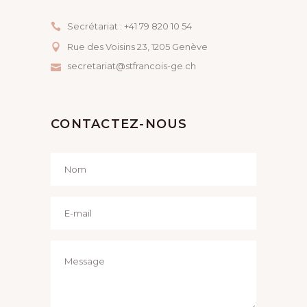
N
I
E
Secrétariat : +41 79 820 10 54
O
M
Rue des Voisins 23, ​1205 Genève
N
secretariat@stfrancois-ge.ch
E
D
N
E
T
CONTACTEZ-NOUS
V
U
E
S
É
V
È