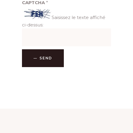
CAPTCHA
*
Saisissez le texte affiché
ci-dessus:
SEND