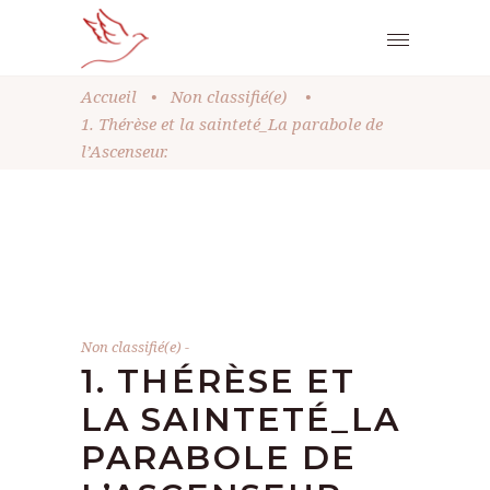
Accueil
•
Non classifié(e)
•
1. Thérèse et la sainteté_La parabole de
l’Ascenseur.
Non classifié(e)
1. THÉRÈSE ET
LA SAINTETÉ_LA
PARABOLE DE