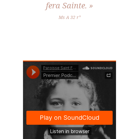
fera Sainte. »
Ms A 32 r°