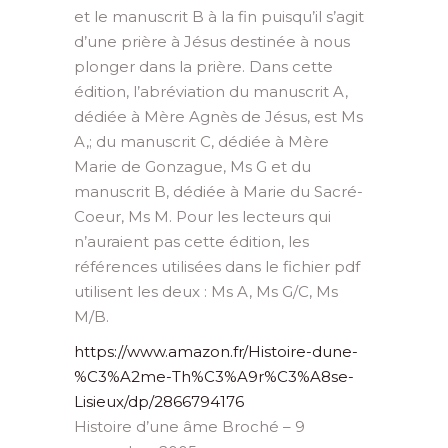
et le manuscrit B à la fin puisqu’il s’agit
d’une prière à Jésus destinée à nous
plonger dans la prière. Dans cette
édition, l’abréviation du manuscrit A,
dédiée à Mère Agnès de Jésus, est Ms
A,; du manuscrit C, dédiée à Mère
Marie de Gonzague, Ms G et du
manuscrit B, dédiée à Marie du Sacré-
Coeur, Ms M. Pour les lecteurs qui
n’auraient pas cette édition, les
références utilisées dans le fichier pdf
utilisent les deux : Ms A, Ms G/C, Ms
M/B.
https://www.amazon.fr/Histoire-dune-
%C3%A2me-Th%C3%A9r%C3%A8se-
Lisieux/dp/2866794176
Histoire d’une âme Broché – 9