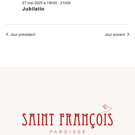
E
27 mai 2025 à 19h30
-
21h00
N
Jubilatio
E
D
T
E
N
Jour précédent
Jour suivant
V
A
U
E
V
S
I
É
G
V
A
È
T
N
I
E
O
M