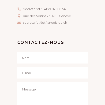
N
E
Secrétariat : +41 79 820 10 54
D
N
Rue des Voisins 23, ​1205 Genève
E
T
secretariat@stfrancois-ge.ch
V
U
CONTACTEZ-NOUS
E
S
É
V
È
N
E