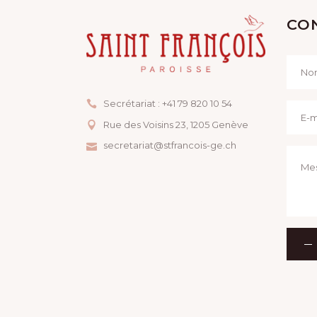
CO
Secrétariat : +41 79 820 10 54
Rue des Voisins 23, ​1205 Genève
secretariat@stfrancois-ge.ch